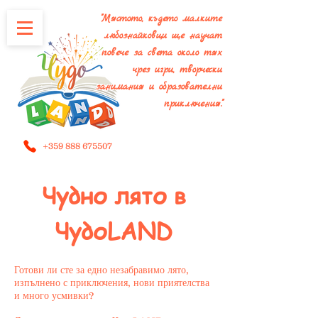
"Мястото, където малките
любознайковци ще научат
повече за света около тях
чрез игри, творчески
занимания и образователни
приключения."
+359 888 675507
Чудно лято в
ЧудоLAND
Готови ли сте за едно незабравимо лято,
изпълнено с приключения, нови приятелства
и много усмивки?