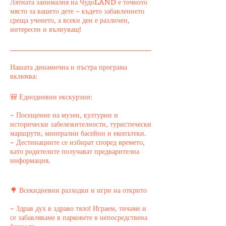
Лятната занималня на ЧудоLAND е точното
място за вашето дете – където забавлението
среща ученето, а всеки ден е различен,
интересен и вълнуващ!
Нашата динамична и пъстра програма
включва:
🎒 Еднодневни екскурзии:
– Посещение на музеи, културни и
исторически забележителности, туристически
маршрути, минерални басейни и екопътеки.
– Дестинациите се избират според времето,
като родителите получават предварителна
информация.
🌳 Всекидневни разходки и игри на открито
– Здрав дух в здраво тяло! Играем, тичаме и
се забавляваме в парковете в непосредствена