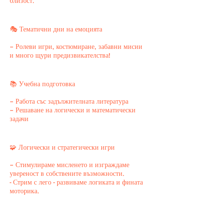
близост.
🎭 Тематични дни на емоцията
– Ролеви игри, костюмиране, забавни мисии
и много щури предизвикателства!
📚 Учебна подготовка
– Работа със задължителната литература
– Решаване на логически и математически
задачи
🧩 Логически и стратегически игри
– Стимулираме мисленето и изграждаме
увереност в собствените възможности.
- Стрим с лего - развиваме логиката и фината
моторика.